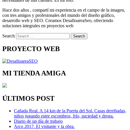
necesidades de mis clientes. Es mi reto.
Hace dos años , compartí mi experiencia en el campo de la imagen,
con tres amigos y profesionales del mundo del diseño gráfico,
desarrollo web y SEO. Creamos DesafioareaSeo, ofreciendo
soluciones integrales en proyectos web
Search
PROYECTO WEB
MI TIENDA AMIGA
ÚLTIMOS POST
Cañada Real. A 14 km de la Puerta del Sol. Casas derribadas,
niños jugando entre escombros, frío, suciedad y droga.
Diario de un día de trabajo
Arco 2017. El visitante y la obra.