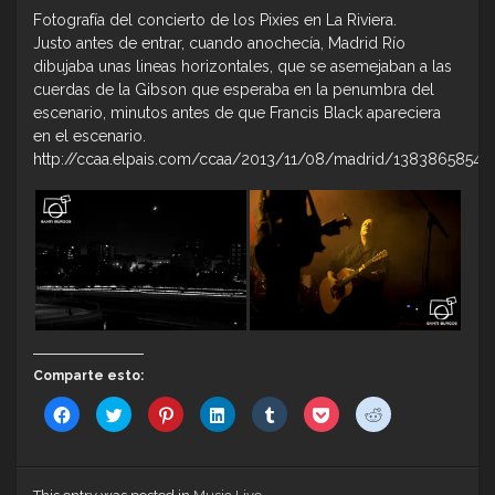
Fotografía del concierto de los Pixies en La Riviera.
Justo antes de entrar, cuando anochecía, Madrid Río
dibujaba unas lineas horizontales, que se asemejaban a las
cuerdas de la Gibson que esperaba en la penumbra del
escenario, minutos antes de que Francis Black apareciera
en el escenario.
http://ccaa.elpais.com/ccaa/2013/11/08/madrid/1383865854_7
Comparte esto:
Haz
Haz
Haz
Haz
Haz
Haz
Haz
clic
clic
clic
clic
clic
clic
clic
para
para
para
para
para
para
para
compartir
compartir
compartir
compartir
compartir
compartir
compartir
en
en
en
en
en
en
en
Facebook
Twitter
Pinterest
LinkedIn
Tumblr
Pocket
Reddit
(Se
(Se
(Se
(Se
(Se
(Se
(Se