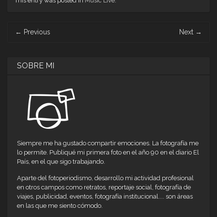
This entry was posted in
Music Live
.
abre
abre
abre
abre
abre
abre
abre
en
en
en
en
en
en
en
una
una
una
una
una
una
una
ventana
ventana
ventana
ventana
ventana
ventana
ventana
Post
nueva)
nueva)
nueva)
nueva)
nueva)
nueva)
nueva)
←
Previous
Next
→
navigation
SOBRE MI
Siempre me ha gustado compartir emociones. La fotografía me
lo permite. Publiqué mi primera foto en el año 90 en el diario El
País, en el que sigo trabajando.
Aparte del fotoperiodismo, desarrollo mi actividad profesional
en otros campos como retratos, reportaje social, fotografía de
viajes, publicidad, eventos, fotografía institucional.... son áreas
en las que me siento cómodo.