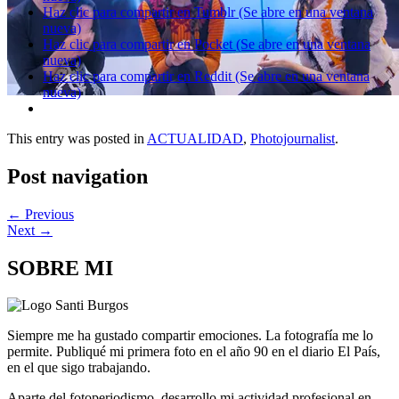
Haz clic para compartir en Tumblr (Se abre en una ventana
nueva)
Haz clic para compartir en Pocket (Se abre en una ventana
nueva)
Haz clic para compartir en Reddit (Se abre en una ventana
nueva)
This entry was posted in
ACTUALIDAD
,
Photojournalist
.
Post navigation
←
Previous
Next
→
SOBRE MI
Siempre me ha gustado compartir emociones. La fotografía me lo
permite. Publiqué mi primera foto en el año 90 en el diario El País,
en el que sigo trabajando.
Aparte del fotoperiodismo, desarrollo mi actividad profesional en