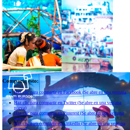
Comparte esto:
Haz clic para compartir en Facebook (Se abre en una ventana
nueva)
Haz clic para compartir en Twitter (Se abre en una ventana
nueva)
Haz clic para compartir en Pinterest (Se abre en una ventana
nueva)
Haz clic para compartir en LinkedIn (Se abre en una ventana
nueva)