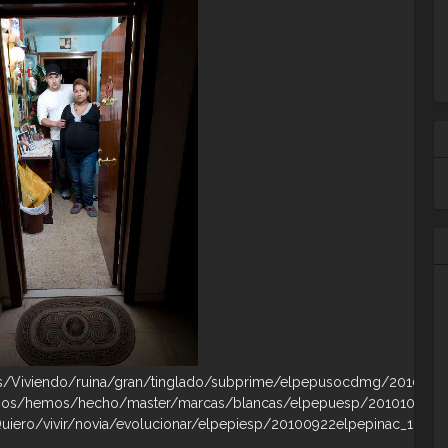
ajes/Viviendo/ruina/gran/tinglado/subprime/elpepusocdmg/201012
a/Nos/hemos/hecho/master/marcas/blancas/elpepuesp/20101008e
Quiero/vivir/novia/evolucionar/elpepiesp/20100922elpepinac_18/Te