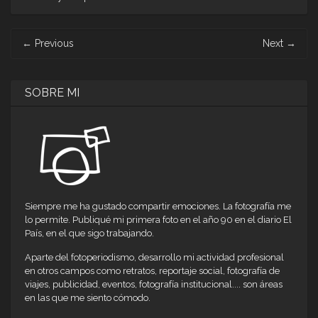
abre
abre
abre
abre
abre
abre
abre
en
en
en
en
en
en
en
una
una
una
una
una
una
una
ventana
ventana
ventana
ventana
ventana
ventana
ventana
Post
nueva)
nueva)
nueva)
nueva)
nueva)
nueva)
nueva)
←
Previous
Next
→
navigation
SOBRE MI
Siempre me ha gustado compartir emociones. La fotografía me
lo permite. Publiqué mi primera foto en el año 90 en el diario El
País, en el que sigo trabajando.
Aparte del fotoperiodismo, desarrollo mi actividad profesional
en otros campos como retratos, reportaje social, fotografía de
viajes, publicidad, eventos, fotografía institucional.... son áreas
en las que me siento cómodo.