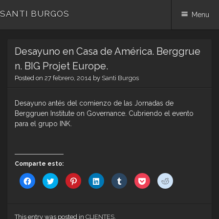
SANTI BURGOS
Menu
Skip
Desayuno en Casa de América. Berggrue
to
content
n. BIG Projet Europe.
Posted on
27 febrero, 2014
by
Santi Burgos
Desayuno antés del comienzo de las Jornadas de
Berggruen Institute on Governance. Cubriendo el evento
para el grupo INK.
Comparte esto:
Haz
Haz
Haz
Haz
Haz
Haz
Haz
clic
clic
clic
clic
clic
clic
clic
para
para
para
para
para
para
para
compartir
compartir
compartir
compartir
compartir
compartir
compartir
en
en
en
en
en
en
en
Facebook
Twitter
Pinterest
LinkedIn
Tumblr
Pocket
Reddit
(Se
(Se
(Se
(Se
(Se
(Se
(Se
This entry was posted in
CLIENTES
.