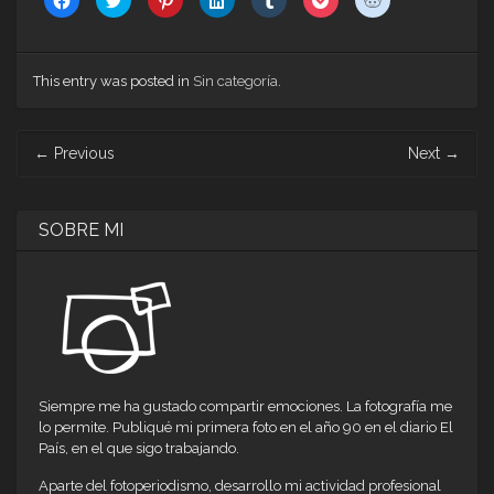
clic
clic
clic
clic
clic
clic
clic
para
para
para
para
para
para
para
compartir
compartir
compartir
compartir
compartir
compartir
compartir
en
en
en
en
en
en
en
Facebook
Twitter
Pinterest
LinkedIn
Tumblr
Pocket
Reddit
(Se
(Se
(Se
(Se
(Se
(Se
(Se
This entry was posted in
Sin categoría
.
abre
abre
abre
abre
abre
abre
abre
en
en
en
en
en
en
en
una
una
una
una
una
una
una
ventana
ventana
ventana
ventana
ventana
ventana
ventana
Post
nueva)
nueva)
nueva)
nueva)
nueva)
nueva)
nueva)
←
Previous
Next
→
navigation
SOBRE MI
Siempre me ha gustado compartir emociones. La fotografía me
lo permite. Publiqué mi primera foto en el año 90 en el diario El
País, en el que sigo trabajando.
Aparte del fotoperiodismo, desarrollo mi actividad profesional