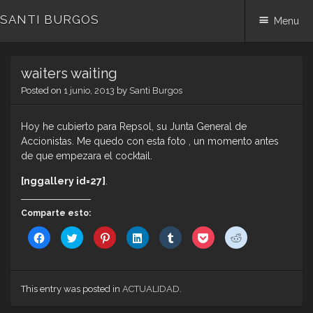
SANTI BURGOS
Menu
Skip
waiters waiting
to
content
Posted on
1 junio, 2013
by
Santi Burgos
Hoy he cubierto para Repsol, su Junta General de
Accionistas. Me quedo con esta foto , un momento antes
de que empezara el cocktail.
[nggallery id=27]
.
Comparte esto:
Haz
Haz
Haz
Haz
Haz
Haz
Haz
clic
clic
clic
clic
clic
clic
clic
para
para
para
para
para
para
para
compartir
compartir
compartir
compartir
compartir
compartir
compartir
en
en
en
en
en
en
en
Facebook
Twitter
Pinterest
LinkedIn
Tumblr
Pocket
Reddit
(Se
(Se
(Se
(Se
(Se
(Se
(Se
This entry was posted in
ACTUALIDAD
.
abre
abre
abre
abre
abre
abre
abre
en
en
en
en
en
en
en
una
una
una
una
una
una
una