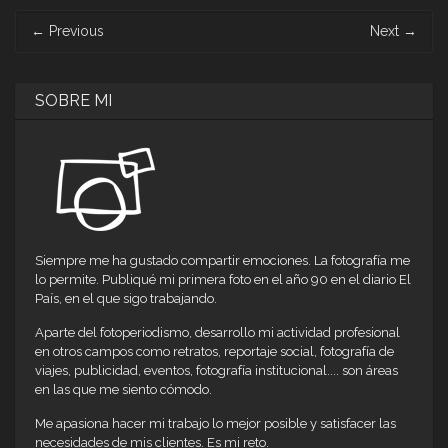
ventana
ventana
ventana
ventana
ventana
ventana
ventana
Post
nueva)
nueva)
nueva)
nueva)
nueva)
nueva)
nueva)
←
Previous
Next
→
navigation
SOBRE MI
Siempre me ha gustado compartir emociones. La fotografía me
lo permite. Publiqué mi primera foto en el año 90 en el diario El
País, en el que sigo trabajando.
Aparte del fotoperiodismo, desarrollo mi actividad profesional
en otros campos como retratos, reportaje social, fotografía de
viajes, publicidad, eventos, fotografía institucional.... son áreas
en las que me siento cómodo.
Me apasiona hacer mi trabajo lo mejor posible y satisfacer las
necesidades de mis clientes. Es mi reto.