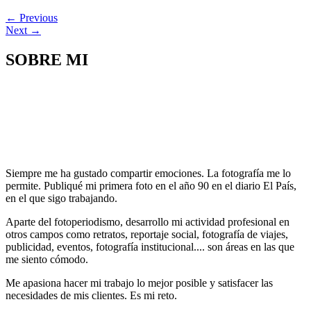
ventana
ventana
ventana
ventana
ventana
ventana
ventana
nueva)
nueva)
nueva)
nueva)
nueva)
nueva)
nueva)
←
Previous
Next
→
SOBRE MI
Siempre me ha gustado compartir emociones. La fotografía me lo
permite. Publiqué mi primera foto en el año 90 en el diario El País,
en el que sigo trabajando.
Aparte del fotoperiodismo, desarrollo mi actividad profesional en
otros campos como retratos, reportaje social, fotografía de viajes,
publicidad, eventos, fotografía institucional.... son áreas en las que
me siento cómodo.
Me apasiona hacer mi trabajo lo mejor posible y satisfacer las
necesidades de mis clientes. Es mi reto.