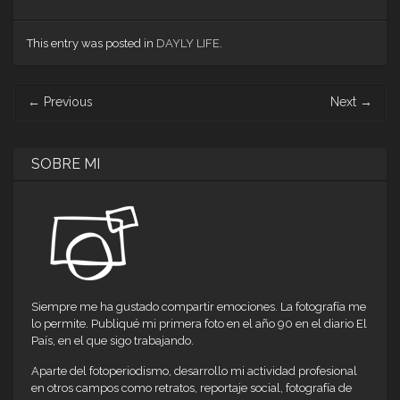
compartir
compartir
compartir
compartir
compartir
compartir
compartir
en
en
en
en
en
en
en
Facebook
Twitter
Pinterest
LinkedIn
Tumblr
Pocket
Reddit
(Se
(Se
(Se
(Se
(Se
(Se
(Se
This entry was posted in
DAYLY LIFE
.
abre
abre
abre
abre
abre
abre
abre
en
en
en
en
en
en
en
una
una
una
una
una
una
una
ventana
ventana
ventana
ventana
ventana
ventana
ventana
Post
nueva)
nueva)
nueva)
nueva)
nueva)
nueva)
nueva)
←
Previous
Next
→
navigation
SOBRE MI
Siempre me ha gustado compartir emociones. La fotografía me
lo permite. Publiqué mi primera foto en el año 90 en el diario El
País, en el que sigo trabajando.
Aparte del fotoperiodismo, desarrollo mi actividad profesional
en otros campos como retratos, reportaje social, fotografía de