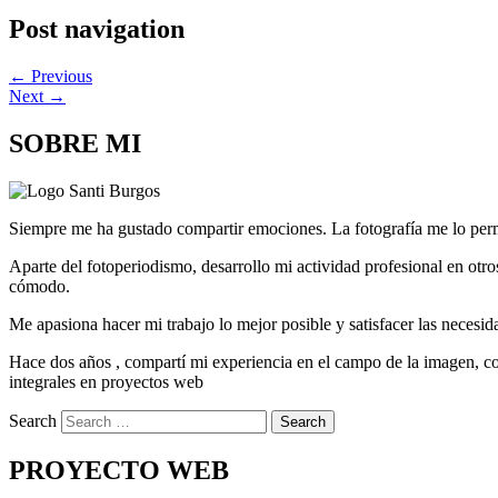
(Se
(Se
(Se
(Se
(Se
(Se
(Se
abre
abre
abre
abre
abre
abre
abre
Post navigation
en
en
en
en
en
en
en
una
una
una
una
una
una
una
ventana
ventana
ventana
ventana
ventana
ventana
ventana
nueva)
nueva)
nueva)
nueva)
nueva)
nueva)
nueva)
←
Previous
Next
→
SOBRE MI
Siempre me ha gustado compartir emociones. La fotografía me lo permit
Aparte del fotoperiodismo, desarrollo mi actividad profesional en otros 
cómodo.
Me apasiona hacer mi trabajo lo mejor posible y satisfacer las necesida
Hace dos años , compartí mi experiencia en el campo de la imagen, c
integrales en proyectos web
Search
PROYECTO WEB